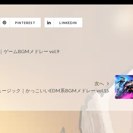
PINTEREST
LINKEDIN
ームBGMメドレー vol.9
次へ
ジック｜かっこいいEDM系BGMメドレー vol.15