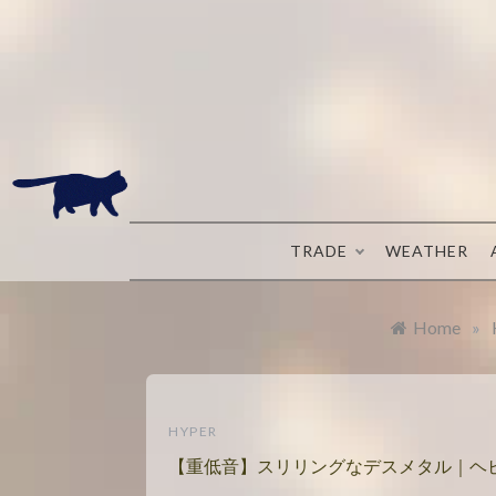
Skip
to
content
TRADE
WEATHER
Home
»
HYPER
【重低音】スリリングなデスメタル｜ヘビメタ