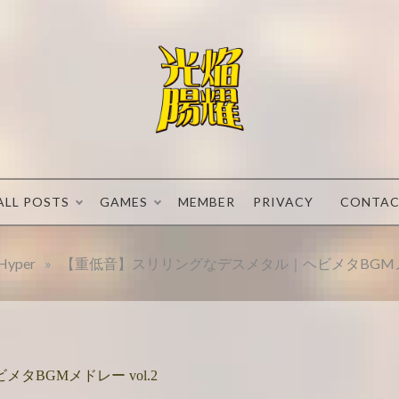
Let’s make a
光焔
comeback
again.
のル
ALL POSTS
GAMES
MEMBER
PRIVACY
CONTA
ーフ
Hyper
»
【重低音】スリリングなデスメタル｜ヘビメタBGMメドレ
レア
BGMメドレー vol.2