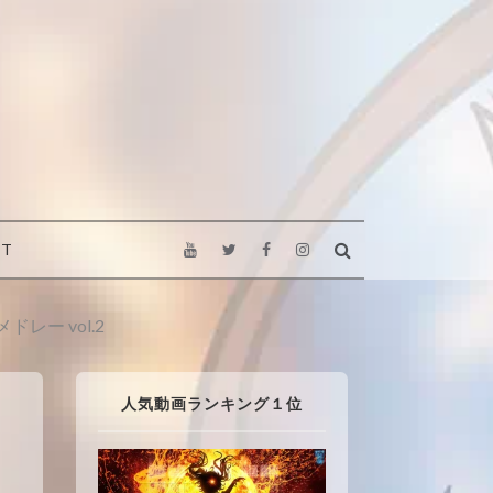
CT
ー vol.2
人気動画ランキング１位