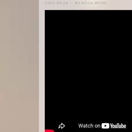
2022-04-26
BY
KŪGA WEISS