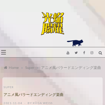
Skip
to
content
Let’s make a
光焔
comeback
again.
のル
Home
»
Super
»
アニメ風バラードエンディング楽曲
ーフ
レア
SUPER
アニメ風バラードエンディング楽曲
2021-11-04
BY
KŪGA WEISS