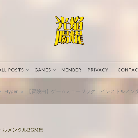
Let’s make a
光焔
comeback
again.
のル
ALL POSTS
GAMES
MEMBER
PRIVACY
CONTA
ーフ
»
Hyper
»
【冒険曲】ゲームミュージック｜インストルメンタ
レア
トルメンタルBGM集