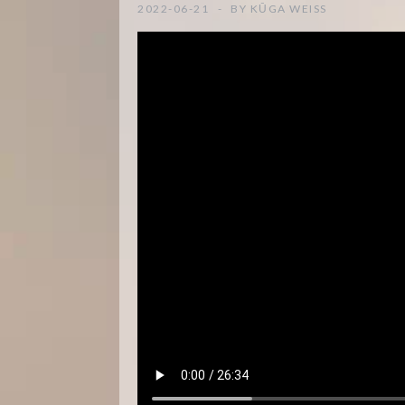
2022-06-21
BY
KŪGA WEISS