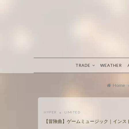
Skip
to
content
TRADE
WEATHER
Home
HYPER
LIMITED
【冒険曲】ゲームミュージック｜インス