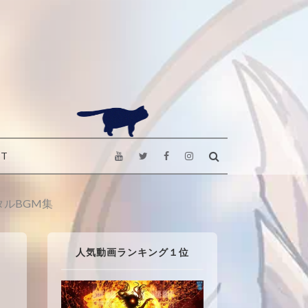
CT
ルBGM集
人気動画ランキング１位