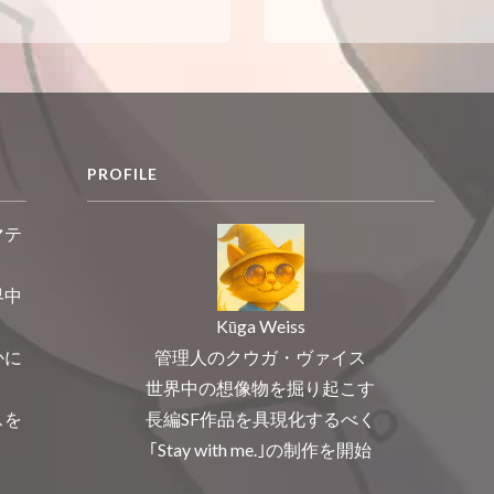
PROFILE
マテ
界中
Kūga Weiss
管理人のクウガ・ヴァイス
かに
世界中の想像物を掘り起こす
長編SF作品を具現化するべく
スを
｢Stay with me.｣の制作を開始